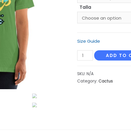
Talla
Size Guide
Camiseta
ADD TO 
beach
quantity
SKU:
N/A
Category:
Cactus