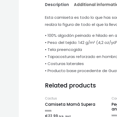
Description
Additional informati
Esta camiseta es todo lo que has so
realza la figura de todo el que la lle
• 100% algodón peinado e hilado en an
• Peso del tejido: 142 g/m² (4,2 oz/yd²
• Tela preencogida
• Tapacosturas reforzado en hombro
• Costuras laterales
• Producto base procedente de Guat
Related products
Cactus
Ca
Camiseta Mamá Supera
Pe
an
€
22.99
Rated
IVA. Incl.