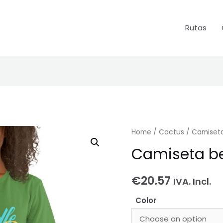
Rutas
Home
/
Cactus
/ Camiset
Camiseta b
€
20.57
IVA. Incl.
Color