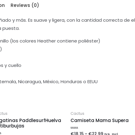
on
Reviews (0)
ñado y más. Es suave y ligera, con la cantidad correcta de 
va puesta.
illo (los colores Heather contiene poliéster)
)
s y cuello
emala, Nicaragua, México, Honduras o EEUU
ctus
Cactus
gatinas PaddlesurfHuelva
Camiseta Mama Supera
tiburbujas
€
18.15
–
€
22.99
Rated
IVA. Incl.